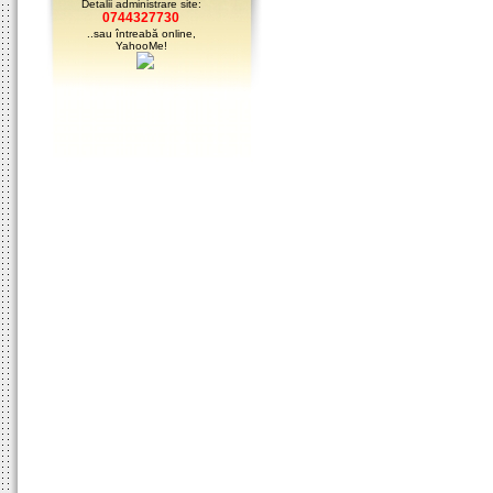
Detalii administrare site:
0744327730
..sau întreabă online,
YahooMe!