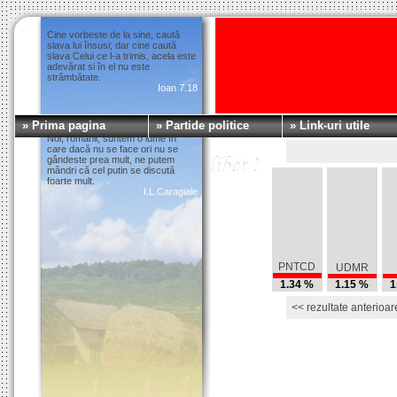
Cine vorbeste de la sine, caută
slava lui însusi; dar cine caută
slava Celui ce l-a trimis, acela este
adevărat si în el nu este
strâmbătate.
Ioan 7.18
» Prima pagina
» Partide politice
» Link-uri utile
Noi, românii, suntem o lume în
care dacă nu se face ori nu se
gândeste prea mult, ne putem
mândri că cel putin se discută
foarte mult.
I.L.Caragiale
PNTCD
UDMR
1.34 %
1.15 %
1
<< rezultate anterioar